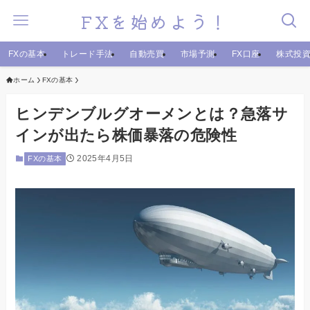
FXを始めよう！
FXの基本
トレード手法
自動売買
市場予測
FX口座
株式投
ホーム
FXの基本
ヒンデンブルグオーメンとは？急落サ
インが出たら株価暴落の危険性
2025年4月5日
FXの基本