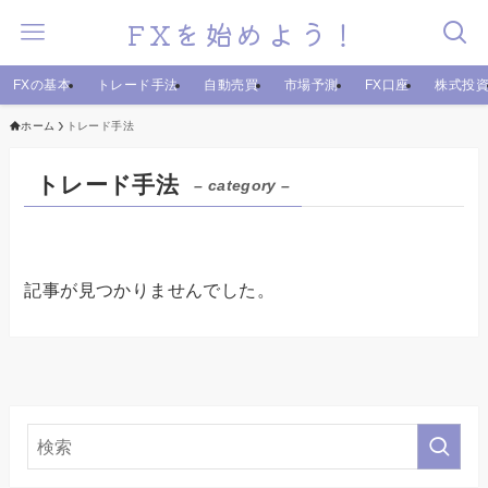
FXを始めよう！
FXの基本
トレード手法
自動売買
市場予測
FX口座
株式投
ホーム
トレード手法
トレード手法
– category –
記事が見つかりませんでした。