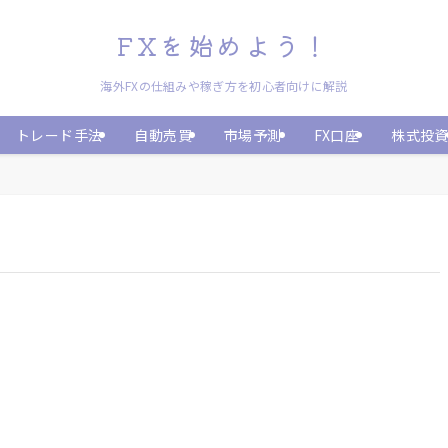
FXを始めよう！
海外FXの仕組みや稼ぎ方を初心者向けに解説
トレード手法
自動売買
市場予測
FX口座
株式投