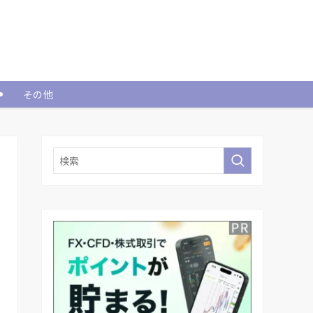
資
その他